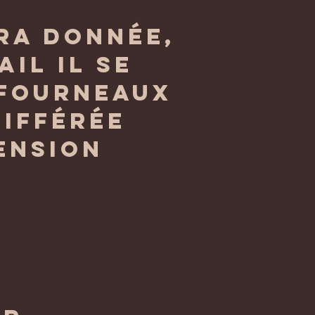
ra donnée,
il il se
 fourneaux
différée
ension