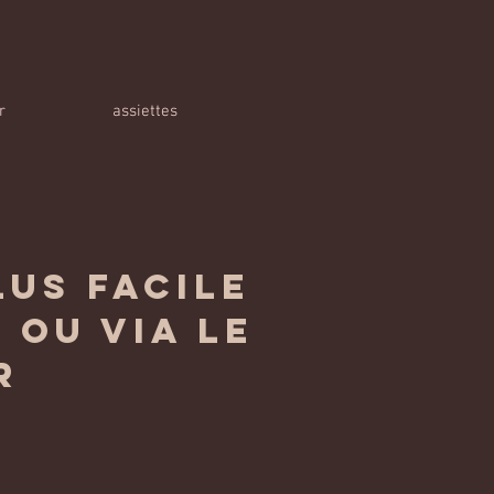
r
assiettes
lus facile
 ou via le
r