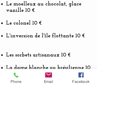
Le moelleux au chocolat, glace
vanille 10 €
Le colonel 10 €
L'inversion de l'île flottante 10 €
Les sorbets artisanaux 10 €
La dame blanche ou brésilienne 10
€
Le craquelin en pain perdu, glace
Phone
Email
Facebook
caramel beurre salé 10 €
le fromages 15 €
L'irish coffe 10 €