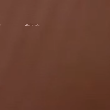
r
assiettes
e