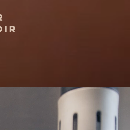
r
oir