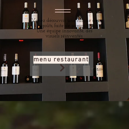
Venez découvrir une cuisine de
goûts, faite de passion.
Une équipe innovante, des
visuels réinventés.
menu restaurant